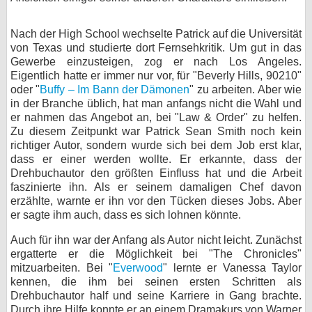
Nach der High School wechselte Patrick auf die Universität
von Texas und studierte dort Fernsehkritik. Um gut in das
Gewerbe einzusteigen, zog er nach Los Angeles.
Eigentlich hatte er immer nur vor, für "Beverly Hills, 90210"
oder "
Buffy – Im Bann der Dämonen
" zu arbeiten. Aber wie
in der Branche üblich, hat man anfangs nicht die Wahl und
er nahmen das Angebot an, bei "Law & Order" zu helfen.
Zu diesem Zeitpunkt war Patrick Sean Smith noch kein
richtiger Autor, sondern wurde sich bei dem Job erst klar,
dass er einer werden wollte. Er erkannte, dass der
Drehbuchautor den größten Einfluss hat und die Arbeit
faszinierte ihn. Als er seinem damaligen Chef davon
erzählte, warnte er ihn vor den Tücken dieses Jobs. Aber
er sagte ihm auch, dass es sich lohnen könnte.
Auch für ihn war der Anfang als Autor nicht leicht. Zunächst
ergatterte er die Möglichkeit bei "The Chronicles"
mitzuarbeiten. Bei "
Everwood
" lernte er Vanessa Taylor
kennen, die ihm bei seinen ersten Schritten als
Drehbuchautor half und seine Karriere in Gang brachte.
Durch ihre Hilfe konnte er an einem Dramakurs von Warner