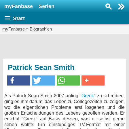
myFanbase
Serien
Serie suchen...
Start
Home
SERIEN
myFanbase
»
Biographien
Serien
Kolumnen
Interviews
Patrick Sean Smith
Veranstaltungen
KULTUR
Specials
Als Patrick Sean Smith 2007 anfing "
Greek
" zu schreiben,
ging es ihm darum, das Leben zu Collegezeiten zu zeigen,
SERVICE
wo die eigentlichen Probleme erst losgehen und die
Gewinnspiele
großen Entscheidungen des Lebens getroffen werden. Er
erschuf "Greek" auf Basis dessen, was er selbst gerne
sehen wollte: Ein einstündiges TV-Format mit einer
Forum