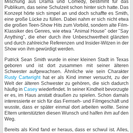
Mischung aus Drama und Comedy, bestimmt für das
Publikum, das seine Schulzeit schon hinter sich hatte. Das
bei X
Konzept hörte sich simpel an und doch schaffte es Smith,
eine große Lücke zu füllen. Dabei nahm er sich nicht etwa
bei Facebook
die großen Teen-Show Hits zum Vorbild, sondern alte Film-
Klassiker des Genres, wie etwa "Animal House" oder "Say
Anything", die eher durch ihre Unbeschwertheit glänzten
Kontakt
und durch zahlreiche Referenzen und Insider-Witzen in der
Show von ihm gewürdigt werden.
Nutzungsbedingungen
Patrick Sean Smith wurde in einer kleinen Stadt in Texas
geboren und ist dort zusammen mit seiner älteren
Datenschutz
Schwester aufgewachsen. Ähnliche wie sein Charakter
Rusty Cartwright
hat er als Kind immer versucht, zu der
Cookie-Einstellungen
Welt der älteren Schwester zu gehören, die sich dadurch
häufig in
Casey
wiederfindet. In seiner Kindheit bevorzugte
Impressum
er es, im Haus anstatt draußen zu spielen. Schon damals
interessierte er sich für das Fernseh- und Filmgeschäft und
Desktop-Ansicht
wusste, dass er später einmal dort arbeiten wollte. Seine
myFanbase
Eltern unterstützten diesen Wunsch und halfen ihm auf den
Weg.
Bereits als Kind fand er heraus, dass er schwul ist. Alles,