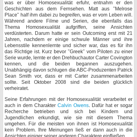
was er über Homosexualität erfuhr, entnahm er den
Geschichten aus dem Fernsehen. Matt aus "Melrose
Place" half ihm dabei zu begreifen, was er vom Leben will.
Während andere Filme und Serien, die ebenfalls das
Thema Homosexualität aufgriffen, seine Ansichten
verdüsterten. Darum hatte er sein Outcoming erst mit 21
Jahren, nachdem er einige schwule Männer und ihre
Lebensstile kennenlernte und sicher war, das es für ihn
das Richtige ist. Kurz bevor "Greek" vom Piloten zu einer
Serie wurde, lernte er den Drehbuchautor Carter Covington
kennen, und die beiden begannen auszugehen.
Unabhängig davon schlugen die ABC-Produzenten Patrick
Sean Smith vor, dass er mit Carter zusammenarbeiten
sollte. Seit Oktober 2008 sind die beiden glücklich
verheiratet.
Seine Erfahrungen mit der Homosexualität verarbeitet er
auch in dem Charakter
Calvin Owens
. Dafür hat er sogar
Recherche betrieben und sich bei Kindern und
Jugendlichen erkundigt, wie sie mit diesem Thema
umgehen. Für die meisten von ihnen ist Homosexualität
kein Problem. Ihre Meinungen ließ er dann auch in die
Ansichten einiger seiner anderen Charaktere einfließen.