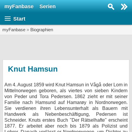
myFanbase
Serien
Serie suchen...
Start
Home
SERIEN
myFanbase
»
Biographien
Serien
Kolumnen
Interviews
Knut Hamsun
Veranstaltungen
Am 4. August 1859 wird Knut Hamsun in Vågå oder Lom in
KULTUR
Mittelnorwegen geboren, als viertes von sieben Kindern
Specials
von Peder und Tora Pedersen. 1862 zieht er mit seiner
Familie nach Hamsund auf Hamarøy in Nordnorwegen.
SERVICE
Sie verdienen ihren Lebensunterhalt als Bauern mit
Handwerk als Nebenbeschäftigung, Pedersen ist
Gewinnspiele
Schneider. Knuts erstes Buch "Der Rätselhafte" erscheint
1877. Er arbeitet aber noch bis 1879 als Polizist und
Forum
Lehrer. Danach verlässt er Nordnorwegen, um Dichter zu