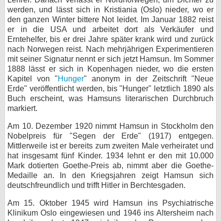
werden, und lässt sich in Kristiania (Oslo) nieder, wo er
bei X
den ganzen Winter bittere Not leidet. Im Januar 1882 reist
er in die USA und arbeitet dort als Verkäufer und
bei Facebook
Erntehelfer, bis er drei Jahre später krank wird und zurück
nach Norwegen reist. Nach mehrjährigen Experimentieren
mit seiner Signatur nennt er sich jetzt Hamsun. Im Sommer
Kontakt
1888 lässt er sich in Kopenhagen nieder, wo die ersten
Kapitel von "
Hunger
" anonym in der Zeitschrift "Neue
Nutzungsbedingungen
Erde" veröffentlicht werden, bis "Hunger" letztlich 1890 als
Buch erscheint, was Hamsuns literarischen Durchbruch
markiert.
Datenschutz
Am 10. Dezember 1920 nimmt Hamsun in Stockholm den
Cookie-Einstellungen
Nobelpreis für "Segen der Erde" (1917) entgegen.
Mittlerweile ist er bereits zum zweiten Male verheiratet und
Impressum
hat insgesamt fünf Kinder. 1934 lehnt er den mit 10.000
Mark dotierten Goethe-Preis ab, nimmt aber die Goethe-
Desktop-Ansicht
Medaille an. In den Kriegsjahren zeigt Hamsun sich
myFanbase
deutschfreundlich und trifft Hitler in Berchtesgaden.
Am 15. Oktober 1945 wird Hamsun ins Psychiatrische
Klinikum Oslo eingewiesen und 1946 ins Altersheim nach