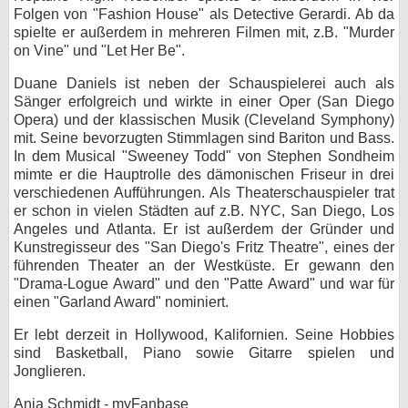
Folgen von "Fashion House" als Detective Gerardi. Ab da
bei X
spielte er außerdem in mehreren Filmen mit, z.B. "Murder
on Vine" und "Let Her Be".
bei Facebook
Duane Daniels ist neben der Schauspielerei auch als
Sänger erfolgreich und wirkte in einer Oper (San Diego
Opera) und der klassischen Musik (Cleveland Symphony)
Kontakt
mit. Seine bevorzugten Stimmlagen sind Bariton und Bass.
In dem Musical "Sweeney Todd" von Stephen Sondheim
Nutzungsbedingungen
mimte er die Hauptrolle des dämonischen Friseur in drei
verschiedenen Aufführungen. Als Theaterschauspieler trat
Datenschutz
er schon in vielen Städten auf z.B. NYC, San Diego, Los
Angeles und Atlanta. Er ist außerdem der Gründer und
Cookie-Einstellungen
Kunstregisseur des "San Diego's Fritz Theatre", eines der
führenden Theater an der Westküste. Er gewann den
Impressum
"Drama-Logue Award" und den "Patte Award" und war für
einen "Garland Award" nominiert.
Desktop-Ansicht
myFanbase
Er lebt derzeit in Hollywood, Kalifornien. Seine Hobbies
sind Basketball, Piano sowie Gitarre spielen und
Jonglieren.
Anja Schmidt - myFanbase