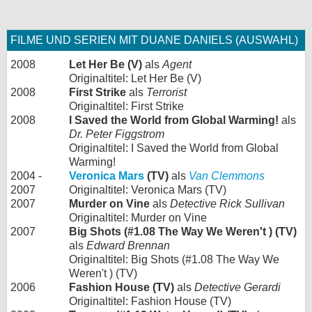
FILME UND SERIEN MIT DUANE DANIELS (AUSWAHL)
2008
Let Her Be (V)
als
Agent
Originaltitel: Let Her Be (V)
2008
First Strike
als
Terrorist
Originaltitel: First Strike
2008
I Saved the World from Global Warming!
als
Dr. Peter Figgstrom
Originaltitel: I Saved the World from Global
Warming!
2004 -
Veronica Mars
(TV)
als
Van Clemmons
2007
Originaltitel: Veronica Mars (TV)
2007
Murder on Vine
als
Detective Rick Sullivan
Originaltitel: Murder on Vine
2007
Big Shots (#1.08 The Way We Weren't ) (TV)
als
Edward Brennan
Originaltitel: Big Shots (#1.08 The Way We
Weren't ) (TV)
2006
Fashion House (TV)
als
Detective Gerardi
Originaltitel: Fashion House (TV)