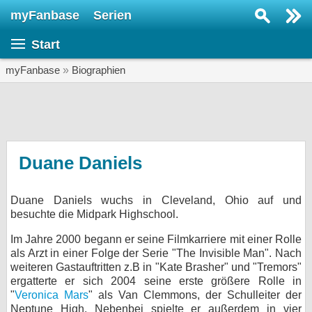
myFanbase
Serien
Serie suchen...
Start
Home
SERIEN
myFanbase
»
Biographien
Serien
Kolumnen
Interviews
Duane Daniels
Veranstaltungen
Duane Daniels wuchs in Cleveland, Ohio auf und
KULTUR
besuchte die Midpark Highschool.
Specials
Im Jahre 2000 begann er seine Filmkarriere mit einer Rolle
SERVICE
als Arzt in einer Folge der Serie "The Invisible Man". Nach
weiteren Gastauftritten z.B in "Kate Brasher" und "Tremors"
Gewinnspiele
ergatterte er sich 2004 seine erste größere Rolle in
"
Veronica Mars
" als Van Clemmons, der Schulleiter der
Forum
Neptune High. Nebenbei spielte er außerdem in vier