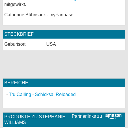
mitgewirkt.
bei X
Catherine Bühnsack - myFanbase
bei Facebook
STECKBRIEF
Kontakt
Geburtsort
USA
Nutzungsbedingungen
Datenschutz
Cookie-Einstellungen
BEREICHE
Impressum
Tru Calling - Schicksal Reloaded
Desktop-Ansicht
myFanbase
Partnerlinks zu
PRODUKTE ZU STEPHANIE
WILLIAMS