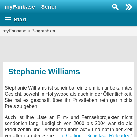
myFanbase
Serien
Serie suchen...
Start
Home
SERIEN
myFanbase
»
Biographien
Serien
Kolumnen
Interviews
Stephanie Williams
Veranstaltungen
Stephanie Williams ist scheinbar ein ziemlich unbekanntes
KULTUR
Gesicht, sowohl in Hollywood als auch in der Öffentlichkeit.
Specials
Sie hat es geschafft über ihr Privatleben rein gar nichts
Preis zu geben.
SERVICE
Auch ist ihre Liste an Film- und Fernsehprojekten nicht
Gewinnspiele
sonderlich lang. Lediglich von 2000 bis 2004 war sie als
Produzentin und Drehbuchautorin aktiv und hat in der Zeit
Forum
vor allem an der Serie "
Tru Calling - Schicksal Reloaded
"