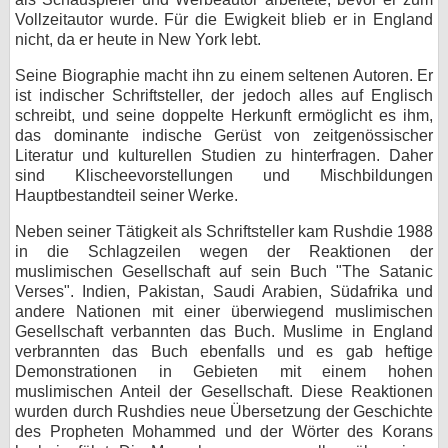
Vollzeitautor wurde. Für die Ewigkeit blieb er in England
bei X
nicht, da er heute in New York lebt.
bei Facebook
Seine Biographie macht ihn zu einem seltenen Autoren. Er
ist indischer Schriftsteller, der jedoch alles auf Englisch
schreibt, und seine doppelte Herkunft ermöglicht es ihm,
das dominante indische Gerüst von zeitgenössischer
Kontakt
Literatur und kulturellen Studien zu hinterfragen. Daher
sind Klischeevorstellungen und Mischbildungen
Nutzungsbedingungen
Hauptbestandteil seiner Werke.
Datenschutz
Neben seiner Tätigkeit als Schriftsteller kam Rushdie 1988
in die Schlagzeilen wegen der Reaktionen der
Cookie-Einstellungen
muslimischen Gesellschaft auf sein Buch "The Satanic
Verses". Indien, Pakistan, Saudi Arabien, Südafrika und
Impressum
andere Nationen mit einer überwiegend muslimischen
Gesellschaft verbannten das Buch. Muslime in England
Desktop-Ansicht
verbrannten das Buch ebenfalls und es gab heftige
myFanbase
Demonstrationen in Gebieten mit einem hohen
muslimischen Anteil der Gesellschaft. Diese Reaktionen
wurden durch Rushdies neue Übersetzung der Geschichte
des Propheten Mohammed und der Wörter des Korans