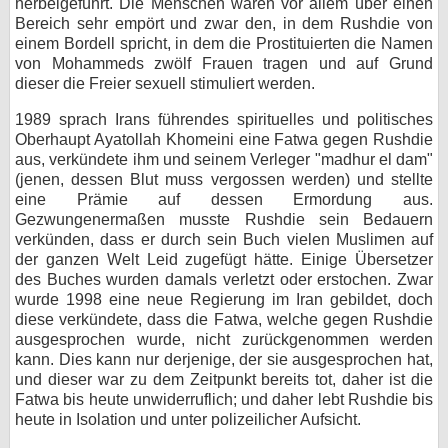
herbeigeführt. Die Menschen waren vor allem über einen
Bereich sehr empört und zwar den, in dem Rushdie von
einem Bordell spricht, in dem die Prostituierten die Namen
von Mohammeds zwölf Frauen tragen und auf Grund
dieser die Freier sexuell stimuliert werden.
1989 sprach Irans führendes spirituelles und politisches
Oberhaupt Ayatollah Khomeini eine Fatwa gegen Rushdie
aus, verkündete ihm und seinem Verleger "madhur el dam"
(jenen, dessen Blut muss vergossen werden) und stellte
eine Prämie auf dessen Ermordung aus.
Gezwungenermaßen musste Rushdie sein Bedauern
verkünden, dass er durch sein Buch vielen Muslimen auf
der ganzen Welt Leid zugefügt hätte. Einige Übersetzer
des Buches wurden damals verletzt oder erstochen. Zwar
wurde 1998 eine neue Regierung im Iran gebildet, doch
diese verkündete, dass die Fatwa, welche gegen Rushdie
ausgesprochen wurde, nicht zurückgenommen werden
kann. Dies kann nur derjenige, der sie ausgesprochen hat,
und dieser war zu dem Zeitpunkt bereits tot, daher ist die
Fatwa bis heute unwiderruflich; und daher lebt Rushdie bis
heute in Isolation und unter polizeilicher Aufsicht.