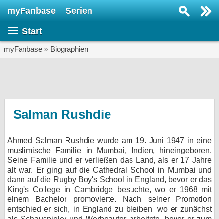
myFanbase
Serien
Serie suchen...
Start
Home
SERIEN
myFanbase
»
Biographien
Serien
Kolumnen
Interviews
Salman Rushdie
Veranstaltungen
Ahmed Salman Rushdie wurde am 19. Juni 1947 in eine
KULTUR
muslimische Familie in Mumbai, Indien, hineingeboren.
Specials
Seine Familie und er verließen das Land, als er 17 Jahre
alt war. Er ging auf die Cathedral School in Mumbai und
SERVICE
dann auf die Rugby Boy's School in England, bevor er das
King's College in Cambridge besuchte, wo er 1968 mit
Gewinnspiele
einem Bachelor promovierte. Nach seiner Promotion
entschied er sich, in England zu bleiben, wo er zunächst
Forum
als Schauspieler und Werbeautor arbeitete, bevor er zum