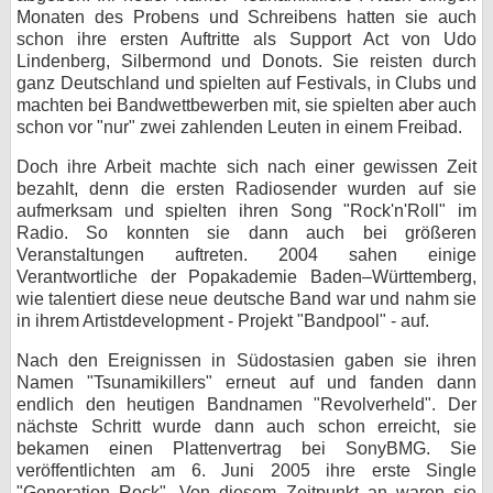
Monaten des Probens und Schreibens hatten sie auch
bei X
schon ihre ersten Auftritte als Support Act von Udo
Lindenberg, Silbermond und Donots. Sie reisten durch
bei Facebook
ganz Deutschland und spielten auf Festivals, in Clubs und
machten bei Bandwettbewerben mit, sie spielten aber auch
schon vor "nur" zwei zahlenden Leuten in einem Freibad.
Kontakt
Doch ihre Arbeit machte sich nach einer gewissen Zeit
bezahlt, denn die ersten Radiosender wurden auf sie
Nutzungsbedingungen
aufmerksam und spielten ihren Song "Rock'n'Roll" im
Radio. So konnten sie dann auch bei größeren
Datenschutz
Veranstaltungen auftreten. 2004 sahen einige
Verantwortliche der Popakademie Baden–Württemberg,
Cookie-Einstellungen
wie talentiert diese neue deutsche Band war und nahm sie
in ihrem Artistdevelopment - Projekt "Bandpool" - auf.
Impressum
Nach den Ereignissen in Südostasien gaben sie ihren
Desktop-Ansicht
Namen "Tsunamikillers" erneut auf und fanden dann
myFanbase
endlich den heutigen Bandnamen "Revolverheld". Der
nächste Schritt wurde dann auch schon erreicht, sie
bekamen einen Plattenvertrag bei SonyBMG. Sie
veröffentlichten am 6. Juni 2005 ihre erste Single
"Generation Rock". Von diesem Zeitpunkt an waren sie