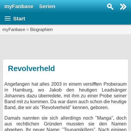
myFanbase
Serien
Serie suchen...
Start
Home
SERIEN
myFanbase
»
Biographien
Serien
Kolumnen
Interviews
Revolverheld
Veranstaltungen
Angefangen hat alles 2003 in einem versifften Proberaum
KULTUR
in Hamburg, wo Jakob den heutigen Leadsänger
Specials
Johannes dazu überredete, mit ihm zu einer Probe seiner
Band mit zu kommen. Da war dann auch schon die heutige
SERVICE
Band, die wir als "Revolverheld" kennen, geboren.
Gewinnspiele
Damals nannten sie sich allerdings noch "Manga", doch
aus rechtlichen Gründen mussten sie den Namen
Forum
abgeben. Ihr neuer Name: "Tsunamikillers". Nach einigen