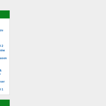
 zu
l 2
mine
Mason
 &
s
eser
l 1