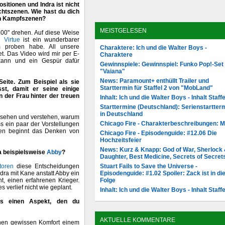
sitionen und Indra ist nicht
achtszenen. Wie hast du dich
den Kampfszenen?
MEISTGELESEN
100" drehen. Auf diese Weise
 Virtue
ist ein wunderbarer
um proben habe. All unsere
Charaktere: Ich und die Walter Boys -
t. Das Video wird mir per E-
Charaktere
 kann und ein Gespür dafür
Gewinnspiele: Gewinnspiel: Funko Pop!-Set
"Vaiana"
News: Paramount+ enthüllt Trailer und
 Seite. Zum Beispiel als sie
Starttermin für Staffel 2 von "MobLand"
st, damit er seine einige
 der Frau hinter der treuen
Inhalt: Ich und die Walter Boys - Inhalt Staffe
Starttermine (Deutschland): Serienstartter
in Deutschland
ur sehen und verstehen, warum
Chicago Fire - Charakterbeschreibungen: 
ss ein paar der Vorstellungen
uen beginnt das Denken von
Chicago Fire - Episodenguide: #12.06 Die
Hochzeitsfeier
News: Kurz & Knapp: God of War, Sherlock
a beispielsweise
Abby
?
Daughter, Best Medicine, Secrets of Secret
Stuart Fails to Save the Universe -
toren
diese Entscheidungen
Episodenguide: #1.02 Spoiler: Zack ist in di
dra mit Kane anstatt Abby ein
Folge
t, einen erfahrenen Krieger.
s verlief nicht wie geplant.
Inhalt: Ich und die Walter Boys - Inhalt Staffe
 es einen Aspekt, den du
AKTUELLE KOMMENTARE
inen gewissen Komfort einem