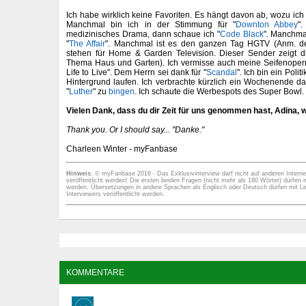
Ich habe wirklich keine Favoriten. Es hängt davon ab, wozu ich
Manchmal bin ich in der Stimmung für "
Downton Abbey
"
medizinisches Drama, dann schaue ich "
Code Black
". Manchmal
"
The Affair
". Manchmal ist es den ganzen Tag HGTV (Anm. der
stehen für Home & Garden Television. Dieser Sender zeigt 
Thema Haus und Garten). Ich vermisse auch meine Seifenopern
Life to Live". Dem Herrn sei dank für "
Scandal
". Ich bin ein Poli
Hintergrund laufen. Ich verbrachte kürzlich ein Wochenende dam
"
Luther
" zu
bingen
. Ich schaute die Werbespots des Super Bowl. 
Vielen Dank, dass du dir Zeit für uns genommen hast, Adina, w
Thank you. Or I should say... "Danke."
Charleen Winter - myFanbase
Hinweis
: © myFanbase 2016 - Das Exklusivinterview darf nicht auf anderen Internet
veröffentlicht werden! Die ersten beiden Fragen (nicht mehr als 180 Wörter) dürfen m
werden. Übersetzungen in andere Sprachen als Englisch oder Deutsch dürfen mit Li
Interviewers veröffentlicht werden.
KOMMENTARE