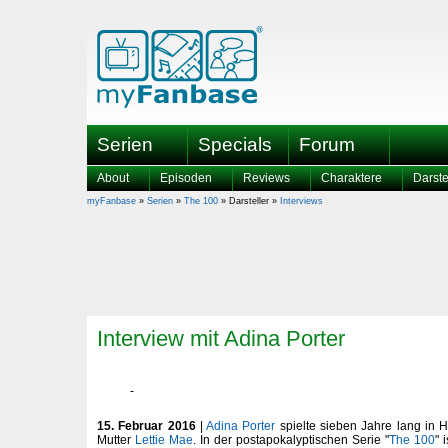
Serien
Specials
Forum
About
Episoden
Reviews
Charaktere
Darste
myFanbase
»
Serien
»
The 100
» Darsteller »
Interviews
Interview mit Adina Porter
15. Februar 2016
|
Adina Porter
spielte sieben Jahre lang in 
Mutter
Lettie Mae
. In der postapokalyptischen Serie "
The 100
" 