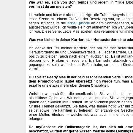
Wie war es, sich von Bon Temps und jedem in "True Blo
vermisst du am meisten?
Ich weinte und ich war nicht die einzige, die Tränen wegwischte.
letzte Szene mit einem Großteil der Besetzung war, so konnt
sagen. Ich schaute die
letzte Episode
an dem Sonntagabend, an
ausgestrahlt wurde. Ich wollte sie nicht aufnehmen. Ich war über
ich war. Diese Serie, Lettie Mae spielen, das veränderte für imm
Was war bisher in deiner Karriere das Herausforderndste od
Ich denke der Teil meiner Karriere, der am meisten herausfor
Herausforderndste und Lohnenswerteste Teil jeder Karriere. Es i
positiv zu bleiben, auch nach einem Rückschlag. Es ist auf langf
bleiben und Risiken einzugehen. Ich bin sehr glücklich da
gegangen zu sein, weil ich das Gefühl habe, so meinen Kindern
vermitteln.
Du spielst Pearly Mae in der bald erscheinenden Serie "Unde
dem Promotion-Bild lautet übersetzt "Ich werde tun, was a
erzähle uns etwas mehr über deinen Charakter.
Weist du, wenn wir über die amerikanische Sklaverei nachdenken
als hilflose Opfer vor. Wir nehmen an nur die Sklavereigeg
gaben den Sklaven ihre Freiheit. Im Wirklichkeit jedoch habe
für ihre Freiheit gekämpft. Sie taten, was immer nötig war um 
selbst sowie ihre Familien zu befreien. Ich erzähle die Geschi
einer Mutter, Ehefrau -- welche tut, was auch immer nötig 
erlangen.
Da myFanbase ein Onlinemagazin ist, das sich mit amer
beschäftigt, würden wir gerne wissen, welche deine Lieblings