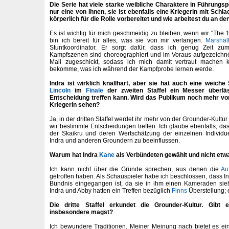
Die Serie hat viele starke weibliche Charaktere in Führungspo
nur eine von ihnen, sie ist ebenfalls eine Kriegerin mit Schl
körperlich für die Rolle vorbereitet und wie arbeitest du an 
Es ist wichtig für mich geschmeidig zu bleiben, wenn wir "The 
bin ich bereit für alles, was sie von mir verlangen.
Marshall
Stuntkoordinator. Er sorgt dafür, dass ich genug Zeit z
Kampfszenen sind choreographiert und im Voraus aufgezeichne
Mail zugeschickt, sodass ich mich damit vertraut machen
bekomme, was ich während der Kampfprobe lernen werde.
Indra ist wirklich knallhart, aber sie hat auch eine weiche
Lincoln
im
Finale
der zweiten Staffel ein Messer überläs
Entscheidung treffen kann. Wird das Publikum noch mehr von
Kriegerin sehen?
Ja, in der dritten Staffel werdet ihr mehr von der Grounder-Kult
wir bestimmte Entscheidungen treffen. Ich glaube ebenfalls, da
der Skaikru und deren Wertschätzung der einzelnen Individ
Indra und anderen Groundern zu beeinflussen.
Warum hat Indra
Kane
als Verbündeten gewählt und nicht etw
Ich kann nicht über die Gründe sprechen, aus denen die
Au
getroffen haben. Als Schauspieler habe ich beschlossen, dass In
Bündnis eingegangen ist, da sie in ihm einen Kameraden sieh
Indra und Abby hatten ein Treffen bezüglich
Finns
Überstellung; e
Die dritte Staffel erkundet die Grounder-Kultur. Gibt
insbesondere magst?
Ich bewundere Traditionen. Meiner Meinung nach bietet es e