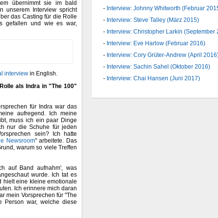
udem übernimmt sie im bald
Interview: Johnny Whitworth (Februar 201
n unserem Interview spricht
ber das Casting für die Rolle
Interview: Steve Talley (März 2015)
rs gefallen und wie es war,
Interview: Christopher Larkin (September
Interview: Eve Harlow (Februar 2016)
Interview: Cory Grüter-Andrew (April 2016
Interview: Sachin Sahel (Oktober 2016)
al interview
in English.
Interview: Chai Hansen (Juni 2017)
olle als Indra in "The 100"
orsprechen für Indra war das
 meine aufregend. Ich meine
ibt, muss ich ein paar Dinge
ach nur die Schuhe für jeden
orsprechen sein? Ich hatte
he Newsroom
" arbeitete. Das
Grund, warum so viele Treffen
mich auf Band aufnahm', was
ngeschaut wurde. Ich tat es
 hielt eine kleine emotionale
ten. Ich erinnere mich daran
ar mein Vorsprechen für "The
ge Person war, welche diese