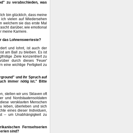
od" zu verabschieden, was
 Ich bin glücklich, dass meine
e ich vielen auf Wiedersehen
 welchem sie das erste Mal
rascht darüber, wie emotional
er meine Karriere.
er das Lohnenswerteste?
dert und lohnt, ist auch der
st am Ball zu bleiben. Es ist
ristige Ziele konzentriert zu
rüber durch dieses 'Feuer'
 eine wichtige Fertigkeit zu
rground" und ihr Spruch auf
uch immer nötig ist." Bitte
, stellen wir uns Sklaven oft
ner und Nordstaatensoldaten
n diese versklavten Menschen
zu leben, überleben und sich
chte eines dieser Individuen,
ist -- um Unabhängigkeit zu
ikanischen Fernsehserien
serien sind?