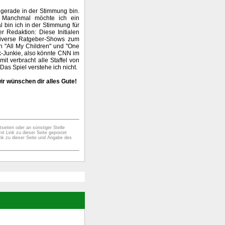
 gerade in der Stimmung bin.
. Manchmal möchte ich ein
 bin ich in der Stimmung für
 Redaktion: Diese Initialen
diverse Ratgeber-Shows zum
 "All My Children" und "One
tik-Junkie, also könnte CNN im
it verbracht alle Staffel von
Das Spiel verstehe ich nicht.
ir wünschen dir alles Gute!
seiten oder an sonstiger Stelle
it Link zu dieser Seite gepostet
nk zu dieser Seite und Angabe des