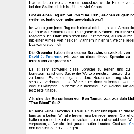
Pfad zu folgen, welcher vor dir abgesteckt wurde. Einiges von 
bei den Skaikru üblich ist, führt zu viel Chaos.
Gibt es einen Tag am Set von "The 100", welchen du gern n
weil er so lustig oder außergewöhnlich war?
Ich würde gern jenen Tag noch einmal erleben, als die Armee de
Gelände der Skaikru betritt. Es regnete in Strömen. Ich musste n
reagieren. Ich fühlte mich stark und unzerstörbar, als ich durch
mit einer Armee von riesigen Männern hinter mir, welche jed
Das war erstaunlich.
Die Grounder haben ihre eigene Sprache, entwickelt von
David J. Peterson
, wie war es diese fiktive Sprache zu
lernen und zu sprechen?
Es ist sehr schwierig diese Sprache zu lernen und zu
benutzen. Es ist eine Sache die Worte phonetisch auswendig
zu lernen. Es ist eine ganz andere Herausforderung sich
selbst zu vertrauen, diese 'Worte' auch dann zu kennen, wenn e
oder zu kämpfen. Es ist wie ein mentaler Text, welcher mit der
festgestellt habe.
Als eine der Bürgerinnen von Bon Temps, was war dein Lieb
"True Blood"-Set?
Ich habe keine Favoriten. Es war ein Wahnsinnsspaß an diese
lang zu arbeiten. Wir alle freuten uns bei jeder neuen Staffel 
halte immer noch Kontakt mit vielen Leuten und es gibt eine Wi
verpassen, außer sie sind gerade außer Landes. Cast und
Cr
den neusten Stand zu bringen.