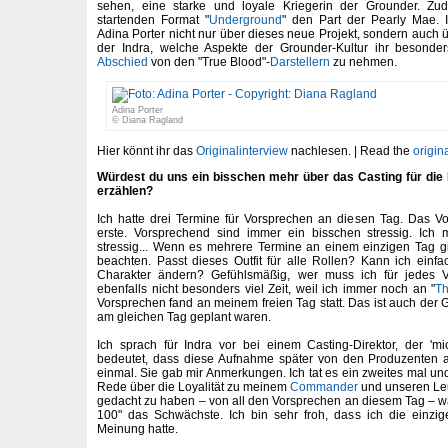
sehen, eine starke und loyale Kriegerin der Grounder. Z
startenden Format "
Underground
" den Part der Pearly Mae. I
Adina Porter nicht nur über dieses neue Projekt, sondern auch ü
der Indra, welche Aspekte der Grounder-Kultur ihr besonde
Abschied
von den "True Blood"-
Darstellern
zu nehmen.
Adina Porter
© Diana Ragland
Hier könnt ihr das
Originalinterview
nachlesen. | Read the
origin
Würdest du uns ein bisschen mehr über das Casting für die R
erzählen?
Ich hatte drei Termine für Vorsprechen an diesen Tag. Das V
erste. Vorsprechend sind immer ein bisschen stressig. Ich
stressig... Wenn es mehrere Termine an einem einzigen Tag g
beachten. Passt dieses Outfit für alle Rollen? Kann ich einf
Charakter ändern? Gefühlsmäßig, wer muss ich für jedes V
ebenfalls nicht besonders viel Zeit, weil ich immer noch an "
T
Vorsprechen fand an meinem freien Tag statt. Das ist auch der 
am gleichen Tag geplant waren.
Ich sprach für Indra vor bei einem Casting-Direktor, der '
bedeutet, dass diese Aufnahme später von den Produzenten a
einmal. Sie gab mir Anmerkungen. Ich tat es ein zweites mal und
Rede über die Loyalität zu meinem
Commander
und unseren Leu
gedacht zu haben – von all den Vorsprechen an diesem Tag – w
100" das Schwächste. Ich bin sehr froh, dass ich die einzi
Meinung hatte.