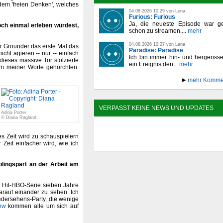
dem 'freien Denken', welches
04.08.2026 10:29 von Lena
Furious: Furious
Ja, die neueste Episode war ge
och einmal erleben würdest,
schon zu streamen,...
mehr
04.08.2026 10:27 von Lena
r Grounder das erste Mal das
Paradise: Paradise
icht agieren -- nur -- einfach
Ich bin immer hin- und hergeriss
 dieses massive Tor stolzierte
ein Ereignis den...
mehr
em meiner Worte gehorchten.
mehr Komme
VERPASST KEINE NEWS UND UPDATES
Adina Porter
© Diana Ragland
s Zeit wird zu schauspielern
 Zeit einfacher wird, wie ich
lingspart an der Arbeit am
r Hit-HBO-Serie sieben Jahre
darauf einander zu sehen. Ich
edersehens-Party, die wenige
ew
kommen alle um sich auf