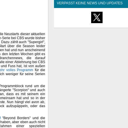
VERPASST KEINE NEWS UND UPDATES
e Neustarts dieser aktuellen
-Serie bei CBS wurde bisher
t. Dazu zählt auch "Supergirl",
tart über die Season leider
sen hat und nun anscheinend
 den letzten Wochen gibt es
ranchennews, die darauf
Falle einer Ablehnung bei CBS
und Fuss hat, ist von außen
ehr volles Programm
für die
h weniger für seine Serien
 Programmblock rund um die
längerte "Scorpion" und auch
aran, dass es mit seinem ein
emeinsam hat und so in der
ste. Nun hängt viel avon ab,
ock aufzupäppeln, oder das
f
"Beyond Borders" und die
t haben, aber eben auch nicht
ahmen einer speziellen