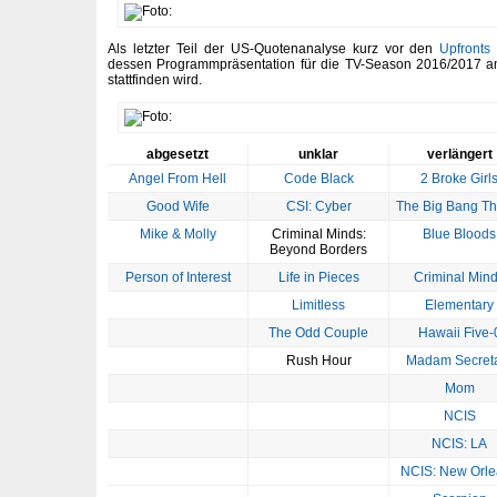
Als letzter Teil der US-Quotenanalyse kurz vor den
Upfronts
dessen Programmpräsentation für die TV-Season 2016/2017
stattfinden wird.
abgesetzt
unklar
verlängert
Angel From Hell
Code Black
2 Broke Girl
Good Wife
CSI: Cyber
The Big Bang Th
Mike & Molly
Criminal Minds:
Blue Bloods
Beyond Borders
Person of Interest
Life in Pieces
Criminal Min
Limitless
Elementary
The Odd Couple
Hawaii Five-
Rush Hour
Madam Secret
Mom
NCIS
NCIS: LA
NCIS: New Orl