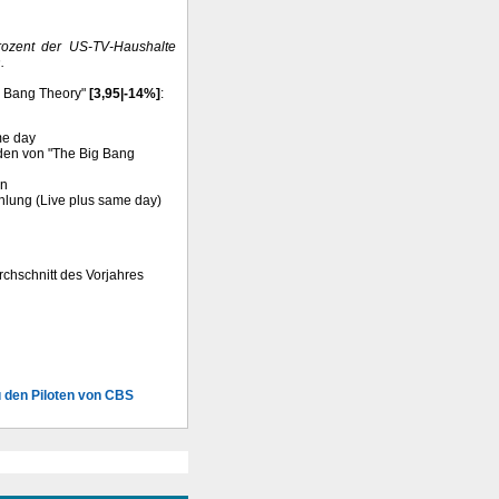
Prozent der US-TV-Haushalte
.
g Bang Theory"
[3,95|-14%]
:
me day
oden von "The Big Bang
en
hlung (Live plus same day)
chschnitt des Vorjahres
u den Piloten von CBS