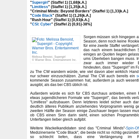
"
Supergirl
" (Staffel 1) [1,68|k.A.]
"
Limitless
" (Staffel 1) [1,35|k.A.]
"Criminal Minds: Beyond Borders" (Staffel 1) [1,33|k.A.]
"
Code Black
" (Staffel 1) [1,26|k.A.]
"Rush Hour" (Staffel 1) [0,93|k.A.]
"
CSI: Cyber
" (Staffel 2) [0,91|-38%]
Sorgen müssen sich hingegen all
Season, denn noch keine Rookie
für eine zweite Staffel verlänger
das nach einem beachtlichen S
einiges an Quoten liegen gelas
Melissa Benoist, Supergirl
ums Überleben bangen muss. In
© Warner Bros. Entertainment Inc.
zwar auch immer wieder B
hindeuten, dass "Supergirl" im 
zu The CW wandern würde, wie viel davon aber wirklich Hand 
nur schwer einzuschätzen. Zumal The CW auch bereits ein
s
kommende Season zusammen hat, außerdem ja auch wesentlic
ausgibt, als das bei CBS üblich ist.
Außerdem würde es sich für CBS durchaus anbieten, einen
etwas jugendlicheren Formate wie "Supergirl", das bereits ver
"Limitless" aufzubauen. Denn letzteres leidet sicher auch d
deutlich älteres Publikum anziehendes Vorprogramm wenig g
zweiten Hälfte der Season einige Zuschauer liegen lassen mus
ob CBS einen Sinn darin sieht, einen solchen Programmbl
Unterfangen lieber gleich aufgibt.
Weitere Wackelkandidaten sind das "Criminal Minds"-
Spin-Of
Medizinerserie "Code Black", die beide nicht so richtig gezünde
so schlecht liefen, dass eine Verlängerung im R