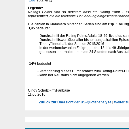
"
Zoo
" (Staffel 2)
Legende:
Ratings Points sind so definiert, dass ein Rating Point 1 
repräsentiert, die die relevante TV-Sendung eingeschaltet haben
Die Zahlen in Klammern hinter den Serien sind am Bsp. "The Bi
3,95
bedeutet
Durchschnitt der Rating Points Adults 18-49, live plus sa
Durchschnittswert über aller bisher ausgestrahlten Epis
Theory" innerhalb der Season 2015/2016
in der werberelavanten Zielgruppe der 18- bis 49-Jährig
gemessen innerhalb der ersten 24 Stunden nach Ausstra
-14%
bedeutet
Veränderung dieses Durchschnitts zum Rating-Points-Dur
kann bei Neustarts nicht angegeben werden
Cindy Scholz - myFanbase
11.05.2016
Zurück zur Übersicht der US-Quotenanalyse
|
Weiter z