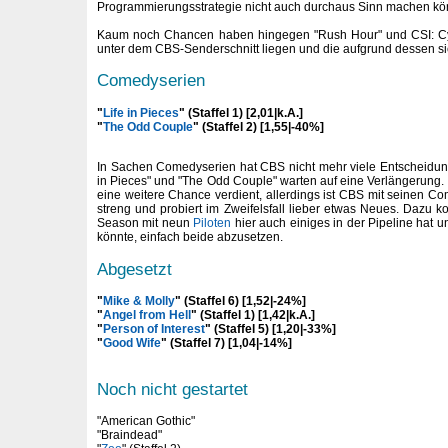
Programmierungsstrategie nicht auch durchaus Sinn machen kö
Kaum noch Chancen haben hingegen "Rush Hour" und CSI: Cyb
unter dem CBS-Senderschnitt liegen und die aufgrund dessen sic
Comedyserien
"
Life in Pieces
" (Staffel 1) [2,01|k.A.]
"
The Odd Couple
" (Staffel 2) [1,55|-40%]
In Sachen Comedyserien hat CBS nicht mehr viele Entscheidunge
in Pieces" und "The Odd Couple" warten auf eine Verlängerung.
eine weitere Chance verdient, allerdings ist CBS mit seinen Co
streng und probiert im Zweifelsfall lieber etwas Neues. Dazu 
Season mit neun
Piloten
hier auch einiges in der Pipeline hat u
könnte, einfach beide abzusetzen.
Abgesetzt
"
Mike & Molly
" (Staffel 6) [1,52|-24%]
"
Angel from Hell
" (Staffel 1) [1,42|k.A.]
"
Person of Interest
" (Staffel 5) [1,20|-33%]
"
Good Wife
" (Staffel 7) [1,04|-14%]
Noch nicht gestartet
"American Gothic"
"Braindead"