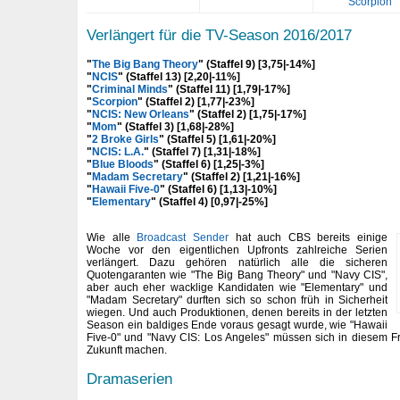
Scorpion
Verlängert für die TV-Season 2016/2017
"
The Big Bang Theory
" (Staffel 9) [3,75|-14%]
"
NCIS
" (Staffel 13) [2,20|-11%]
"
Criminal Minds
" (Staffel 11) [1,79|-17%]
"
Scorpion
" (Staffel 2) [1,77|-23%]
"
NCIS: New Orleans
" (Staffel 2) [1,75|-17%]
"
Mom
" (Staffel 3) [1,68|-28%]
"
2 Broke Girls
" (Staffel 5) [1,61|-20%]
"
NCIS: L.A.
" (Staffel 7) [1,31|-18%]
"
Blue Bloods
" (Staffel 6) [1,25|-3%]
"
Madam Secretary
" (Staffel 2) [1,21|-16%]
"
Hawaii Five-0
" (Staffel 6) [1,13|-10%]
"
Elementary
" (Staffel 4) [0,97|-25%]
Wie alle
Broadcast Sender
hat auch CBS bereits einige
Woche vor den eigentlichen Upfronts zahlreiche Serien
verlängert. Dazu gehören natürlich alle die sicheren
Quotengaranten wie "The Big Bang Theory" und "Navy CIS",
aber auch eher wacklige Kandidaten wie "Elementary" und
"Madam Secretary" durften sich so schon früh in Sicherheit
wiegen. Und auch Produktionen, denen bereits in der letzten
Season ein baldiges Ende voraus gesagt wurde, wie "Hawaii
Five-0" und "Navy CIS: Los Angeles" müssen sich in diesem F
Zukunft machen.
Dramaserien