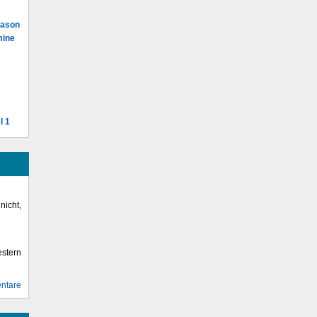
Mason
mine
l 1
icht,
stern
ntare