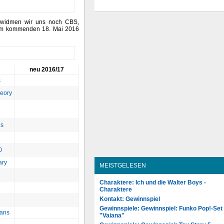
widmen wir uns noch CBS,
 am kommenden 18. Mai 2016
neu 2016/17
s
eory
ds
0
ary
MEISTGELESEN
Charaktere: Ich und die Walter Boys -
Charaktere
Kontakt: Gewinnspiel
Gewinnspiele: Gewinnspiel: Funko Pop!-Set
eans
"Vaiana"