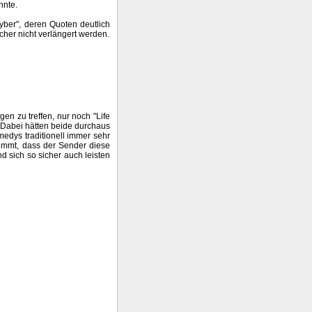
nnte.
er", deren Quoten deutlich
her nicht verlängert werden.
n zu treffen, nur noch "Life
 Dabei hätten beide durchaus
medys traditionell immer sehr
kommt, dass der Sender diese
nd sich so sicher auch leisten