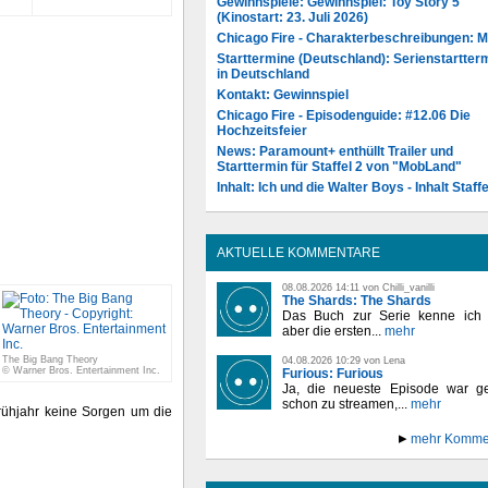
Gewinnspiele: Gewinnspiel: Toy Story 5
(Kinostart: 23. Juli 2026)
Chicago Fire - Charakterbeschreibungen: 
Starttermine (Deutschland): Serienstartter
in Deutschland
Kontakt: Gewinnspiel
Chicago Fire - Episodenguide: #12.06 Die
Hochzeitsfeier
News: Paramount+ enthüllt Trailer und
Starttermin für Staffel 2 von "MobLand"
Inhalt: Ich und die Walter Boys - Inhalt Staffe
AKTUELLE KOMMENTARE
08.08.2026 14:11 von Chilli_vanilli
The Shards: The Shards
Das Buch zur Serie kenne ich n
aber die ersten...
mehr
The Big Bang Theory
04.08.2026 10:29 von Lena
© Warner Bros. Entertainment Inc.
Furious: Furious
Ja, die neueste Episode war ge
schon zu streamen,...
mehr
rühjahr keine Sorgen um die
mehr Komme