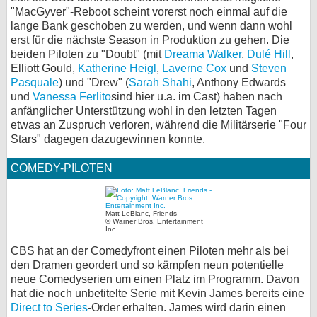
"MacGyver"-Reboot scheint vorerst noch einmal auf die
lange Bank geschoben zu werden, und wenn dann wohl
erst für die nächste Season in Produktion zu gehen. Die
beiden Piloten zu "Doubt" (mit
Dreama Walker
,
Dulé Hill
,
Elliott Gould,
Katherine Heigl
,
Laverne Cox
und
Steven
Pasquale
) und "Drew" (
Sarah Shahi
, Anthony Edwards
und
Vanessa Ferlito
sind hier u.a. im Cast) haben nach
anfänglicher Unterstützung wohl in den letzten Tagen
etwas an Zuspruch verloren, während die Militärserie "Four
Stars" dagegen dazugewinnen konnte.
COMEDY-PILOTEN
Matt LeBlanc, Friends
© Warner Bros. Entertainment
Inc.
CBS hat an der Comedyfront einen Piloten mehr als bei
den Dramen geordert und so kämpfen neun potentielle
neue Comedyserien um einen Platz im Programm. Davon
hat die noch unbetitelte Serie mit Kevin James bereits eine
Direct to Series
-Order erhalten. James wird darin einen