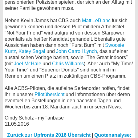
pensionierten Polizisten spielen, der sich an den Alltag mit
seiner Familie gewöhnen muss.
Neben Kevin James hat CBS auch
Matt LeBlanc
für sich
gewinnen können und dessen Pilot mit dem Arbeitstitel
"Not Your Friend" wird aufgrund von dessen Starpower
ebenfalls als heißer Kandidat gehandelt. Ebenfalls gute
Aussichten haben dann noch "Furst Burn" mit
Swoosie
Kurtz
,
Katey Sagal
und
John Carroll Lynch
, das auf einer
australischen Vorlage basiert, sowie "The Great Indoors"
(mit
Joel McHale
und
Chris Williams
). Aber auch "My Time/
Your Time" und "Superior Donuts" sind noch mit im
Rennen um einen Platz im zukünftigen CBS-Programm.
Alle ACBS-Piloten, die auf eine Serienorder hoffen, findet
ihr in unserer
Pilotübersicht
und Informationen über deren
eventuellen Bestellungen in den nächsten Tagen und
Wochen bis zum 18. Mai dann auch in unseren News.
Cindy Scholz - myFanbase
11.05.2016
Zurück zur Upfronts 2016 Übersicht
|
Quotenanalyse: