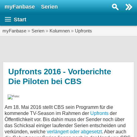
myFanbase
Serien
Serie suchen...
Start
Home
SERIEN
myFanbase
»
Serien
»
Kolumnen
»
Upfronts
Serien
Kolumnen
Interviews
Upfronts 2016 - Vorberichte
Die Piloten bei CBS
Veranstaltungen
KULTUR
Specials
Am 18. Mai 2016 stellt CBS sein Programm für die
SERVICE
kommende TV-Season im Rahmen der
Upfronts
der
Gewinnspiele
Öffentlichkeit vor. Bis dahin muss der Sender noch über
das Schicksal einiger laufender Serien entscheiden und
verkünden, welche
verlängert oder abgesetzt
. Aber auch
Forum