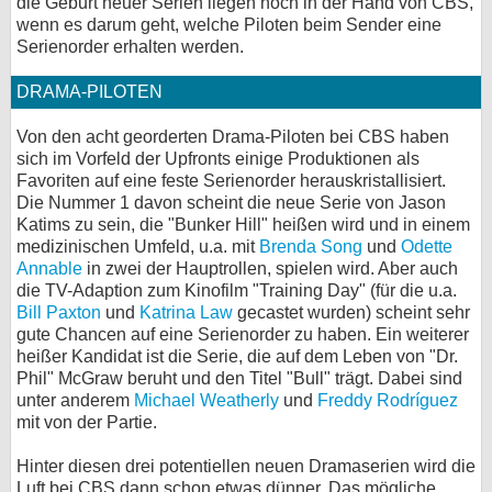
die Geburt neuer Serien liegen noch in der Hand von CBS,
wenn es darum geht, welche Piloten beim Sender eine
bei X
Serienorder erhalten werden.
bei Facebook
DRAMA-PILOTEN
Von den acht georderten Drama-Piloten bei CBS haben
Kontakt
sich im Vorfeld der Upfronts einige Produktionen als
Favoriten auf eine feste Serienorder herauskristallisiert.
Nutzungsbedingungen
Die Nummer 1 davon scheint die neue Serie von Jason
Katims zu sein, die "Bunker Hill" heißen wird und in einem
Datenschutz
medizinischen Umfeld, u.a. mit
Brenda Song
und
Odette
Annable
in zwei der Hauptrollen, spielen wird. Aber auch
die TV-Adaption zum Kinofilm "Training Day" (für die u.a.
Cookie-Einstellungen
Bill Paxton
und
Katrina Law
gecastet wurden) scheint sehr
gute Chancen auf eine Serienorder zu haben. Ein weiterer
Impressum
heißer Kandidat ist die Serie, die auf dem Leben von "Dr.
Desktop-Ansicht
Phil" McGraw beruht und den Titel "Bull" trägt. Dabei sind
unter anderem
Michael Weatherly
und
Freddy Rodríguez
myFanbase
mit von der Partie.
Hinter diesen drei potentiellen neuen Dramaserien wird die
Luft bei CBS dann schon etwas dünner. Das mögliche