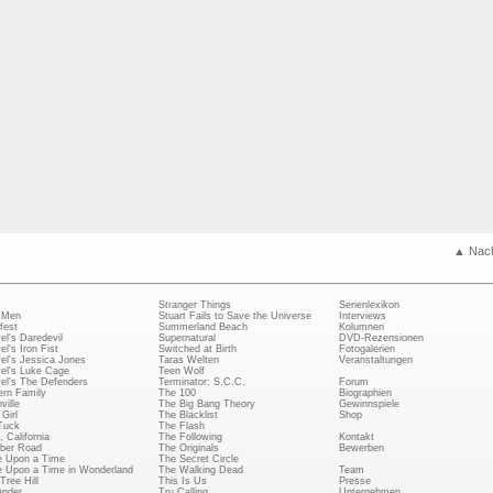
▲ Nac
Stranger Things
Serienlexikon
 Men
Stuart Fails to Save the Universe
Interviews
fest
Summerland Beach
Kolumnen
el's Daredevil
Supernatural
DVD-Rezensionen
el's Iron Fist
Switched at Birth
Fotogalerien
el's Jessica Jones
Taras Welten
Veranstaltungen
el's Luke Cage
Teen Wolf
el's The Defenders
Terminator: S.C.C.
Forum
rn Family
The 100
Biographien
ville
The Big Bang Theory
Gewinnspiele
Girl
The Blacklist
Shop
Tuck
The Flash
, California
The Following
Kontakt
ber Road
The Originals
Bewerben
 Upon a Time
The Secret Circle
 Upon a Time in Wonderland
The Walking Dead
Team
Tree Hill
This Is Us
Presse
ander
Tru Calling
Unternehmen