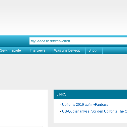
Gewinnspiele
Interviews
Was uns bewegt
Shop
LINKS
Upfronts 2016 auf myFanbase
US-Quotenanlyse: Vor den Upfronts The 