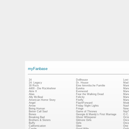
myFanbase
24
Dollhouse
Lost
24: Legacy
Dr. House
Mad
30 Rock
Eine himmlische Familie
Mani
4400 - Die Rückkehrer
Eureka
Marv
Akte X
Everwood
Marv
Alias
Fear the Walking Dead
Marv
Ally McBeal
Felicity
Marv
American Horror Story
Firefly
Marv
Angel
FlashForward
Mode
Arrow
Friday Night Lights
Nash
Being Human
Fringe
New 
Better Call Saul
Game of Thrones
Nip/
Bones
Georgie & Mandy's First Marriage
O.C.
Breaking Bad
Ghost Whisperer
Octo
Brothers & Sisters
Gilmore Girls
Once
Buffy
Girls
Once
Californication
Glee
One 
Castle
Good Wife
Outl