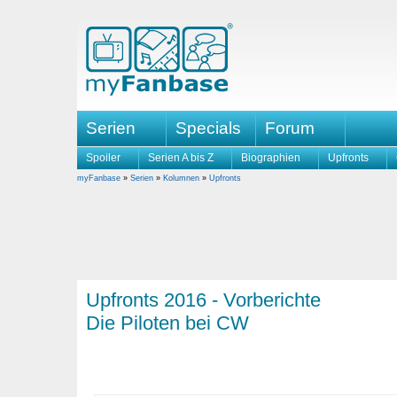
Serien
Specials
Forum
Spoiler
Serien A bis Z
Biographien
Upfronts
myFanbase
»
Serien
»
Kolumnen
»
Upfronts
Upfronts 2016 - Vorberichte
Die Piloten bei CW