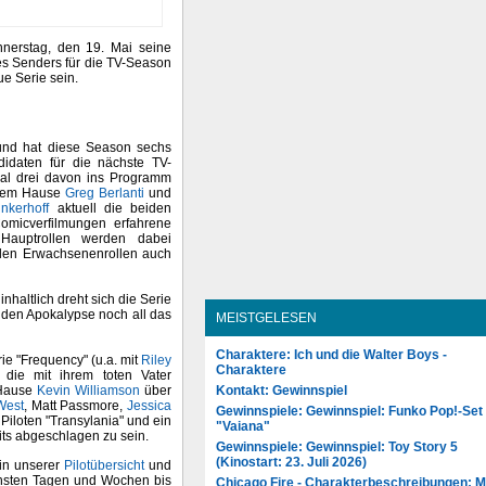
erstag, den 19. Mai seine
es Senders für die TV-Season
e Serie sein.
und hat diese Season sechs
didaten für die nächste TV-
al drei davon ins Programm
 dem Hause
Greg Berlanti
und
nkerhoff
aktuell die beiden
Comicverfilmungen erfahrene
 Hauptrollen werden dabei
 den Erwachsenenrollen auch
nhaltlich dreht sich die Serie
nden Apokalypse noch all das
MEISTGELESEN
Charaktere: Ich und die Walter Boys -
e "Frequency" (u.a. mit
Riley
Charaktere
 die mit ihrem toten Vater
Kontakt: Gewinnspiel
 Hause
Kevin Williamson
über
West
, Matt Passmore,
Jessica
Gewinnspiele: Gewinnspiel: Funko Pop!-Set
iloten "Transylania" und ein
"Vaiana"
its abgeschlagen zu sein.
Gewinnspiele: Gewinnspiel: Toy Story 5
(Kinostart: 23. Juli 2026)
 in unserer
Pilotübersicht
und
chsten Tagen und Wochen bis
Chicago Fire - Charakterbeschreibungen: 