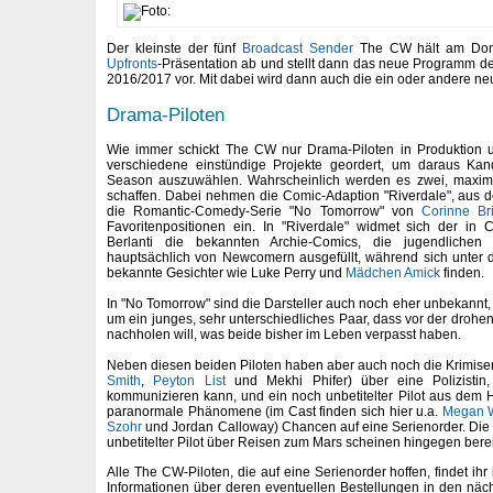
Der kleinste der fünf
Broadcast Sender
The CW hält am Donn
Upfronts
-Präsentation ab und stellt dann das neue Programm d
2016/2017 vor. Mit dabei wird dann auch die ein oder andere neu
Drama-Piloten
Wie immer schickt The CW nur Drama-Piloten in Produktion 
verschiedene einstündige Projekte geordert, um daraus Kan
Season auszuwählen. Wahrscheinlich werden es zwei, maxim
schaffen. Dabei nehmen die Comic-Adaption "Riverdale", aus
die Romantic-Comedy-Serie "No Tomorrow" von
Corinne Bri
Favoritenpositionen ein. In "Riverdale" widmet sich der in 
Berlanti die bekannten Archie-Comics, die jugendlichen
hauptsächlich von Newcomern ausgefüllt, während sich unter
bekannte Gesichter wie Luke Perry und
Mädchen Amick
finden.
In "No Tomorrow" sind die Darsteller auch noch eher unbekannt, i
um ein junges, sehr unterschiedliches Paar, dass vor der drohe
nachholen will, was beide bisher im Leben verpasst haben.
Neben diesen beiden Piloten haben aber auch noch die Krimiseri
Smith
,
Peyton List
und Mekhi Phifer) über eine Polizistin,
kommunizieren kann, und ein noch unbetitelter Pilot aus dem
paranormale Phänomene (im Cast finden sich hier u.a.
Megan 
Szohr
und Jordan Calloway) Chancen auf eine Serienorder. Die P
unbetitelter Pilot über Reisen zum Mars scheinen hingegen bere
Alle The CW-Piloten, die auf eine Serienorder hoffen, findet ihr
Informationen über deren eventuellen Bestellungen in den nä