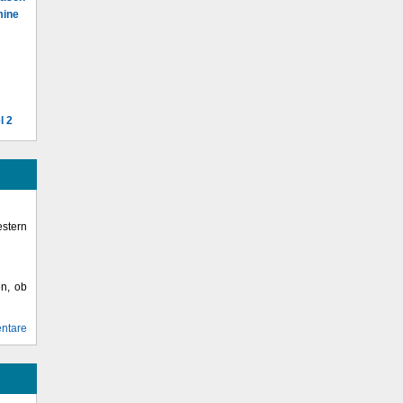
mine
l 2
stern
en, ob
ntare