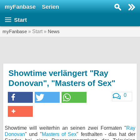
myFanbase
Serien
Serie suchen...
Start
Home
SERIEN
myFanbase
» Start »
News
Serien
Kolumnen
Interviews
Showtime verlängert "Ray
Donovan", "Masters of Sex"
Veranstaltungen
KULTUR
0
Specials
SERVICE
Gewinnspiele
Showtime will weiterhin an seinen zwei Formaten "
Ray
Donovan
" und "
Masters of Sex
" festhalten - das hat der
Forum