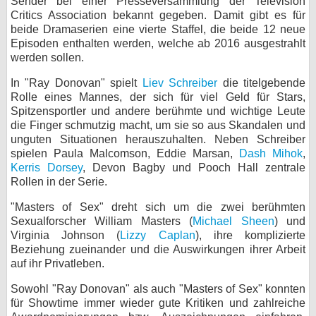
Sender bei einer Presseversammlung der Television
Critics Association bekannt gegeben. Damit gibt es für
bei X
beide Dramaserien eine vierte Staffel, die beide 12 neue
Episoden enthalten werden, welche ab 2016 ausgestrahlt
bei Facebook
werden sollen.
In "Ray Donovan" spielt
Liev Schreiber
die titelgebende
Kontakt
Rolle eines Mannes, der sich für viel Geld für Stars,
Spitzensportler und andere berühmte und wichtige Leute
die Finger schmutzig macht, um sie so aus Skandalen und
Nutzungsbedingungen
unguten Situationen herauszuhalten. Neben Schreiber
spielen Paula Malcomson, Eddie Marsan,
Dash Mihok
,
Datenschutz
Kerris Dorsey
, Devon Bagby und Pooch Hall zentrale
Rollen in der Serie.
Cookie-Einstellungen
"Masters of Sex" dreht sich um die zwei berühmten
Impressum
Sexualforscher William Masters (
Michael Sheen
) und
Virginia Johnson (
Lizzy Caplan
), ihre komplizierte
Desktop-Ansicht
Beziehung zueinander und die Auswirkungen ihrer Arbeit
myFanbase
auf ihr Privatleben.
Sowohl "Ray Donovan" als auch "Masters of Sex" konnten
für Showtime immer wieder gute Kritiken und zahlreiche