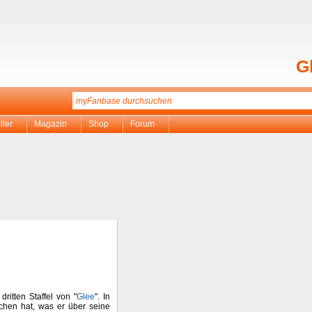
G
ller
Magazin
Shop
Forum
ritten Staffel von "
Glee
". In
ochen hat, was er über seine