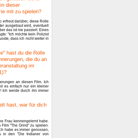
 in dieser
ie mit zu spielen?
o erfreut darüber, diese Rolle
er ausgebaut wird, eventuell
er das ist nie passiert. Eines
e: "Ich möchte kein Polizist
usste, dass ich nicht weiter in
e" hast du die Rolle
nnerungen, die du an
ranstaltung im
1)?
erungen an diesen Film. Ich
l es einfach nur ein kleiner
h! Ich werde durch ihn immer
lt hast, war für dich
eine Frau kennengelernt habe.
 Film "The Grind" zu spielen.
Ich habe es immer genossen,
 in den "Die Indianer von