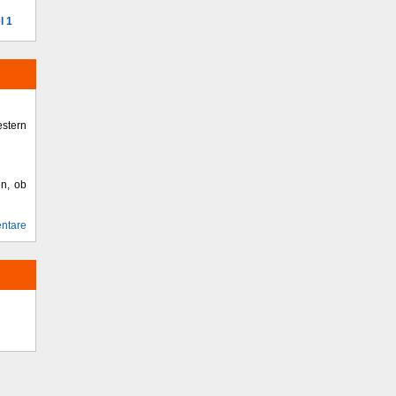
l 1
stern
en, ob
ntare