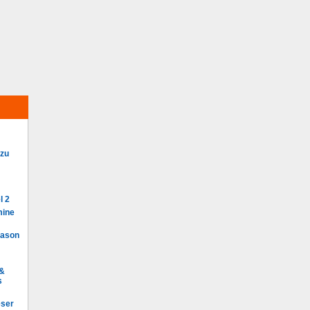
 zu
l 2
mine
Mason
 &
s
eser