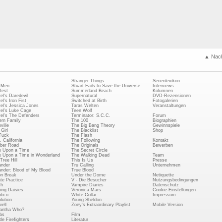
▲ Nac
Stranger Things
Serienlexikon
 Men
Stuart Fails to Save the Universe
Interviews
fest
Summerland Beach
Kolumnen
el's Daredevil
Supernatural
DVD-Rezensionen
el's Iron Fist
Switched at Birth
Fotogalerien
el's Jessica Jones
Taras Welten
Veranstaltungen
el's Luke Cage
Teen Wolf
el's The Defenders
Terminator: S.C.C.
Forum
rn Family
The 100
Biographien
ville
The Big Bang Theory
Gewinnspiele
Girl
The Blacklist
Shop
Tuck
The Flash
, California
The Following
Kontakt
ber Road
The Originals
Bewerben
 Upon a Time
The Secret Circle
 Upon a Time in Wonderland
The Walking Dead
Team
Tree Hill
This Is Us
Presse
ander
Tru Calling
Unternehmen
ander: Blood of My Blood
True Blood
on Break
Under the Dome
Netiquette
ate Practice
V - Die Besucher
Nutzungsbedingungen
ch
Vampire Diaries
Datenschutz
ing Daisies
Veronica Mars
Cookie-Einstellungen
tico
White Collar
Impressum
lution
Young Sheldon
ell
Zoey's Extraordinary Playlist
Mobile Version
antha Who?
bs
Film
le Firefighters
Literatur