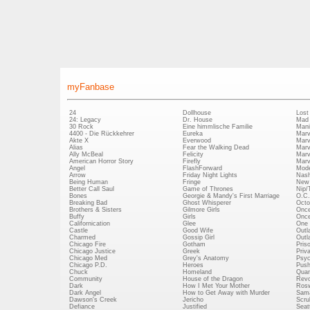
myFanbase
24
Dollhouse
Lost
24: Legacy
Dr. House
Mad
30 Rock
Eine himmlische Familie
Mani
4400 - Die Rückkehrer
Eureka
Marv
Akte X
Everwood
Marv
Alias
Fear the Walking Dead
Marv
Ally McBeal
Felicity
Marv
American Horror Story
Firefly
Marv
Angel
FlashForward
Mode
Arrow
Friday Night Lights
Nash
Being Human
Fringe
New 
Better Call Saul
Game of Thrones
Nip/
Bones
Georgie & Mandy's First Marriage
O.C.
Breaking Bad
Ghost Whisperer
Octo
Brothers & Sisters
Gilmore Girls
Once
Buffy
Girls
Once
Californication
Glee
One 
Castle
Good Wife
Outl
Charmed
Gossip Girl
Outl
Chicago Fire
Gotham
Pris
Chicago Justice
Greek
Priv
Chicago Med
Grey's Anatomy
Psy
Chicago P.D.
Heroes
Push
Chuck
Homeland
Quan
Community
House of the Dragon
Revo
Dark
How I Met Your Mother
Rosw
Dark Angel
How to Get Away with Murder
Sam
Dawson's Creek
Jericho
Scru
Defiance
Justified
Seatt