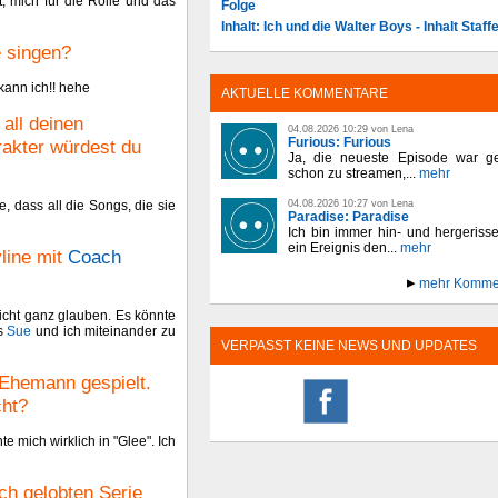
, mich für die Rolle und das
Folge
Inhalt: Ich und die Walter Boys - Inhalt Staffe
e singen?
kann ich!! hehe
AKTUELLE KOMMENTARE
all deinen
04.08.2026 10:29 von Lena
Furious: Furious
akter würdest du
Ja, die neueste Episode war ge
schon zu streamen,...
mehr
04.08.2026 10:27 von Lena
e, dass all die Songs, die sie
Paradise: Paradise
Ich bin immer hin- und hergeriss
ein Ereignis den...
mehr
line mit
Coach
mehr Komme
nicht ganz glauben. Es könnte
ss
Sue
und ich miteinander zu
VERPASST KEINE NEWS UND UPDATES
 Ehemann gespielt.
cht?
te mich wirklich in "Glee". Ich
ch gelobten Serie