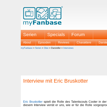
Serien
Specials
Forum
About
Episoden
Reviews
Charaktere
Darste
myFanbase
»
Serien
»
Glee
» Darsteller »
Interviews
Interview mit Eric Bruskotter
Eric Bruskotter
spielt die Rolle des Talentscouts Cooter in der d
diesem Interview verrät er uns, wie er für die Rolle vorgespr