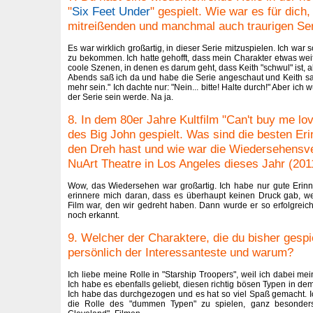
"
Six Feet Under
" gespielt. Wie war es für dich,
mitreißenden und manchmal auch traurigen Ser
Es war wirklich großartig, in dieser Serie mitzuspielen. Ich war s
zu bekommen. Ich hatte gehofft, dass mein Charakter etwas weit
coole Szenen, in denen es darum geht, dass Keith "schwul" ist, ab
Abends saß ich da und habe die Serie angeschaut und Keith sagt
mehr sein." Ich dachte nur: "Nein... bitte! Halte durch!" Aber ich w
der Serie sein werde. Na ja.
8. In dem 80er Jahre Kultfilm "Can't buy me lov
des Big John gespielt. Was sind die besten Eri
den Dreh hast und wie war die Wiedersehensve
NuArt Theatre in Los Angeles dieses Jahr (201
Wow, das Wiedersehen war großartig. Ich habe nur gute Erinn
erinnere mich daran, dass es überhaupt keinen Druck gab, wei
Film war, den wir gedreht haben. Dann wurde er so erfolgreic
noch erkannt.
9. Welcher der Charaktere, die du bisher gespie
persönlich der Interessanteste und warum?
Ich liebe meine Rolle in "Starship Troopers", weil ich dabei m
Ich habe es ebenfalls geliebt, diesen richtig bösen Typen in dem
Ich habe das durchgezogen und es hat so viel Spaß gemacht. 
die Rolle des "dummen Typen" zu spielen, ganz besonders