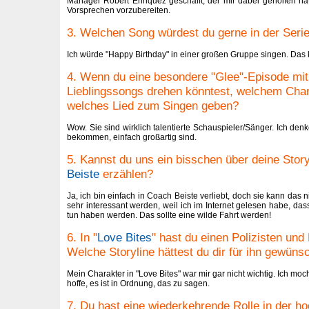
Manager Robert Enriquez geschafft, der mir dabei geholfen hat
Vorsprechen vorzubereiten.
3. Welchen Song würdest du gerne in der Seri
Ich würde "Happy Birthday" in einer großen Gruppe singen. Das 
4. Wenn du eine besondere "Glee"-Episode mit 
Lieblingssongs drehen könntest, welchem Char
welches Lied zum Singen geben?
Wow. Sie sind wirklich talentierte Schauspieler/Sänger. Ich denk
bekommen, einfach großartig sind.
5. Kannst du uns ein bisschen über deine Story
Beiste
erzählen?
Ja, ich bin einfach in Coach Beiste verliebt, doch sie kann das 
sehr interessant werden, weil ich im Internet gelesen habe, da
tun haben werden. Das sollte eine wilde Fahrt werden!
6. In "
Love Bites
" hast du einen Polizisten und
Welche Storyline hättest du dir für ihn gewüns
Mein Charakter in "Love Bites" war mir gar nicht wichtig. Ich moch
hoffe, es ist in Ordnung, das zu sagen.
7. Du hast eine wiederkehrende Rolle in der ho