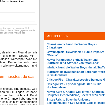
 Schauspielerei kam.
seiten oder an sonstiger Stelle
 Link zu dieser Seite gepostet werden.
eser Seite und Angabe des
MEISTGELESEN
Charaktere: Ich und die Walter Boys -
Charaktere
Gewinnspiele: Gewinnspiel: Funko Pop!-Set
 als mich ein Freund von mir
"Vaiana"
n uns einen "Double Mint"-
e diesen Werbespot zwar nie
News: Paramount+ enthüllt Trailer und
 Mein Bruder hat sich dazu
Starttermin für Staffel 2 von "MobLand"
in alleine weitergemacht und
Inhalt: Ich und die Walter Boys - Inhalt Staffe
Starttermine (Deutschland): Serienstartter
in Deutschland
wem musstest du das
Chicago Fire - Charakterbeschreibungen: 
Chicago Fire - Episodenguide: #12.06 Die
Hochzeitsfeier
ch niemals singen muss. Gott
News: Kurz & Knapp: God of War, Sherlock
kann NICHT singen. Ich habe
Daughter, Best Medicine, Secrets of Secret
 und er hat mich auf Band
ch eine Chance habe und war
Stuart Fails to Save the Universe -
te es auch nicht ohne meinen
Episodenguide: #1.02 Spoiler: Zack ist in di