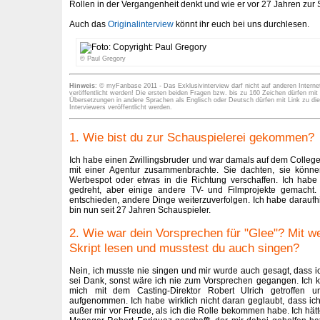
Rollen in der Vergangenheit denkt und wie er vor 27 Jahren zur
Auch das
Originalinterview
könnt ihr euch bei uns durchlesen.
© Paul Gregory
Hinweis
: © myFanbase 2011 - Das Exklusivinterview darf nicht auf anderen Internet
veröffentlicht werden! Die ersten beiden Fragen bzw. bis zu 160 Zeichen dürfen mit
Übersetzungen in andere Sprachen als Englisch oder Deutsch dürfen mit Link zu di
Interviewers veröffentlicht werden.
1. Wie bist du zur Schauspielerei gekommen?
Ich habe einen Zwillingsbruder und war damals auf dem College,
mit einer Agentur zusammenbrachte. Sie dachten, sie könne
Werbespot oder etwas in die Richtung verschaffen. Ich hab
gedreht, aber einige andere TV- und Filmprojekte gemacht.
entschieden, andere Dinge weiterzuverfolgen. Ich habe daraufh
bin nun seit 27 Jahren Schauspieler.
2. Wie war dein Vorsprechen für "Glee"? Mit 
Skript lesen und musstest du auch singen?
Nein, ich musste nie singen und mir wurde auch gesagt, dass i
sei Dank, sonst wäre ich nie zum Vorsprechen gegangen. Ich 
mich mit dem Casting-Direktor Robert Ulrich getroffen
aufgenommen. Ich habe wirklich nicht daran geglaubt, dass i
außer mir vor Freude, als ich die Rolle bekommen habe. Ich hät